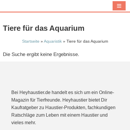
Z
u
m
Tiere für das Aquarium
I
n
Startseite
»
Aquaristik
»
Tiere für das Aquarium
h
Die Suche ergibt keine Ergebnisse.
a
l
t
s
p
Bei Heyhaustier.de handelt es sich um ein Online-
r
Magazin für Tierfreunde. Heyhaustier bietet Dir
i
Kaufratgeber zu Haustier-Produkten, fachkundigen
n
Ratschläge zum Leben mit einem Haustier und
g
vieles mehr.
e