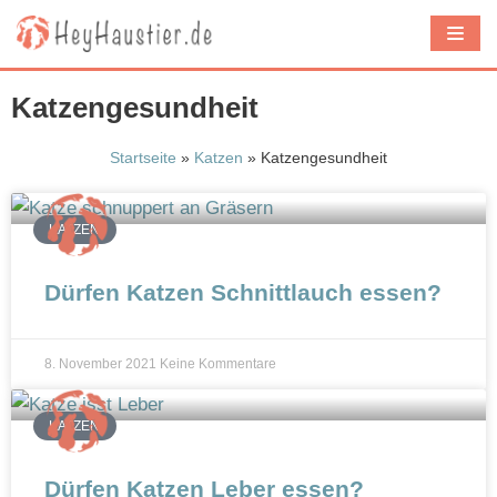
Z
u
m
Katzengesundheit
I
n
Startseite
»
Katzen
»
Katzengesundheit
h
a
KATZEN
l
t
Dürfen Katzen Schnittlauch essen?
s
p
8. November 2021
Keine Kommentare
r
i
KATZEN
n
g
Dürfen Katzen Leber essen?
e