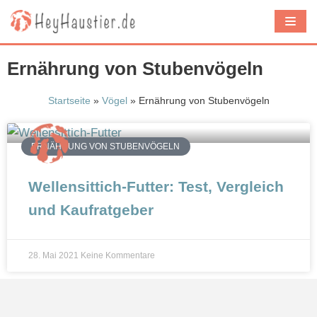
Z
u
m
Ernährung von Stubenvögeln
I
n
Startseite
»
Vögel
»
Ernährung von Stubenvögeln
h
a
ERNÄHRUNG VON STUBENVÖGELN
l
t
Wellensittich-Futter: Test, Vergleich
s
und Kaufratgeber
p
r
i
28. Mai 2021
Keine Kommentare
n
g
e