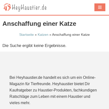
Z
u
m
Anschaffung einer Katze
I
n
Startseite
»
Katzen
»
Anschaffung einer Katze
h
Die Suche ergibt keine Ergebnisse.
a
l
t
s
p
Bei Heyhaustier.de handelt es sich um ein Online-
r
Magazin für Tierfreunde. Heyhaustier bietet Dir
i
Kaufratgeber zu Haustier-Produkten, fachkundigen
n
Ratschläge zum Leben mit einem Haustier und
g
vieles mehr.
e