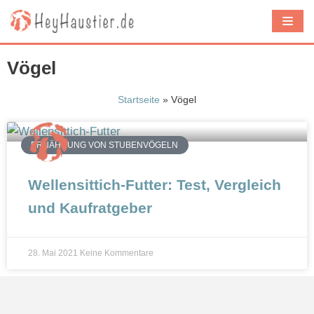
Z
u
m
Vögel
I
n
Startseite
»
Vögel
h
a
ERNÄHRUNG VON STUBENVÖGELN
l
t
Wellensittich-Futter: Test, Vergleich
s
und Kaufratgeber
p
r
i
28. Mai 2021
Keine Kommentare
n
g
e