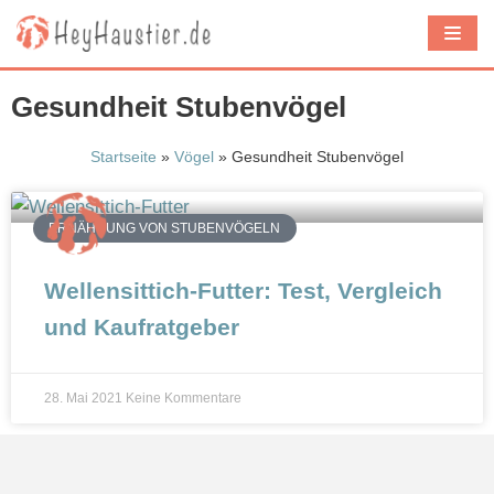
Z
u
m
Gesundheit Stubenvögel
I
n
Startseite
»
Vögel
»
Gesundheit Stubenvögel
h
a
ERNÄHRUNG VON STUBENVÖGELN
l
t
Wellensittich-Futter: Test, Vergleich
s
und Kaufratgeber
p
r
i
28. Mai 2021
Keine Kommentare
n
g
e