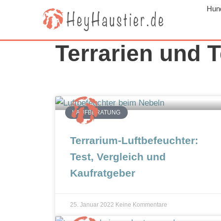
Hun
Z
u
m
Terrarien und 
I
n
h
a
l
KAUFBERATUNG
t
s
Terrarium-Luftbefeuchter:
p
Test, Vergleich und
r
Kaufratgeber
i
n
g
25. Januar 2022
Keine Kommentare
e