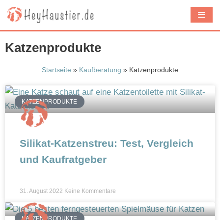
Z
u
m
Katzenprodukte
I
n
Startseite
»
Kaufberatung
»
Katzenprodukte
h
a
KATZENPRODUKTE
l
t
s
Silikat-Katzenstreu: Test, Vergleich
p
und Kaufratgeber
r
i
n
31. August 2022
Keine Kommentare
g
e
KATZENPRODUKTE