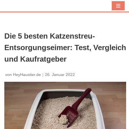
Z
u
m
I
Die 5 besten Katzenstreu-
n
Entsorgungseimer: Test, Vergleich
h
a
und Kaufratgeber
l
t
von
HeyHaustier.de
26. Januar 2022
s
p
r
i
n
g
e