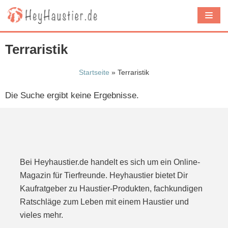
Z
u
m
Terraristik
I
n
Startseite
»
Terraristik
h
Die Suche ergibt keine Ergebnisse.
a
l
t
s
p
Bei Heyhaustier.de handelt es sich um ein Online-
r
Magazin für Tierfreunde. Heyhaustier bietet Dir
i
Kaufratgeber zu Haustier-Produkten, fachkundigen
n
Ratschläge zum Leben mit einem Haustier und
g
vieles mehr.
e