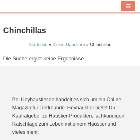
Z
u
m
Chinchillas
I
n
Startseite
»
Kleine Haustiere
»
Chinchillas
h
Die Suche ergibt keine Ergebnisse.
a
l
t
s
p
Bei Heyhaustier.de handelt es sich um ein Online-
r
Magazin für Tierfreunde. Heyhaustier bietet Dir
i
Kaufratgeber zu Haustier-Produkten, fachkundigen
n
Ratschläge zum Leben mit einem Haustier und
g
vieles mehr.
e