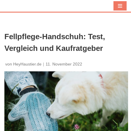
Z
u
m
I
Fellpflege-Handschuh: Test,
n
Vergleich und Kaufratgeber
h
a
l
von
HeyHaustier.de
11. November 2022
t
s
p
r
i
n
g
e