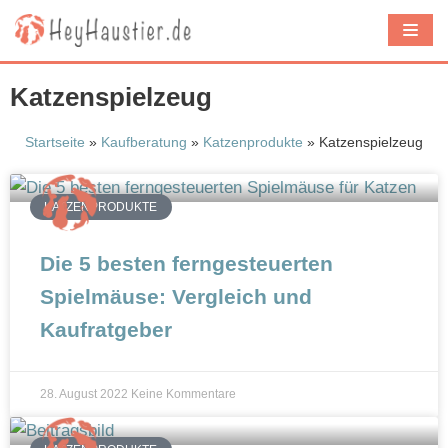
Z
u
m
Katzenspielzeug
I
n
Startseite
»
Kaufberatung
»
Katzenprodukte
»
Katzenspielzeug
h
a
KATZENPRODUKTE
l
t
Die 5 besten ferngesteuerten
s
Spielmäuse: Vergleich und
p
Kaufratgeber
r
i
n
28. August 2022
Keine Kommentare
g
e