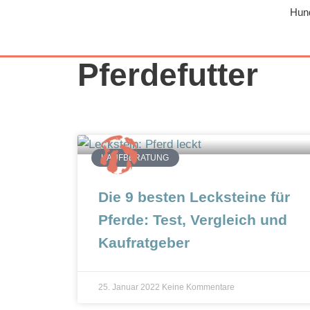
Hun
Z
u
m
Pferdefutter
I
n
h
a
l
KAUFBERATUNG
t
s
Die 9 besten Lecksteine für
p
Pferde: Test, Vergleich und
r
Kaufratgeber
i
n
g
25. Januar 2022
Keine Kommentare
e