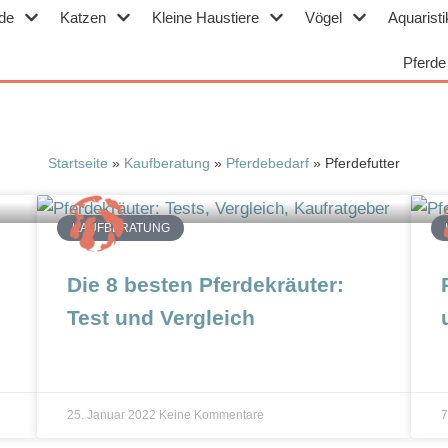
de
Katzen
Kleine Haustiere
Vögel
Aquaristi
Pferde
Startseite
»
Kaufberatung
»
Pferdebedarf
»
Pferdefutter
KAUFBERATUNG
Die 8 besten Pferdekräuter:
Test und Vergleich
25. Januar 2022
Keine Kommentare
7