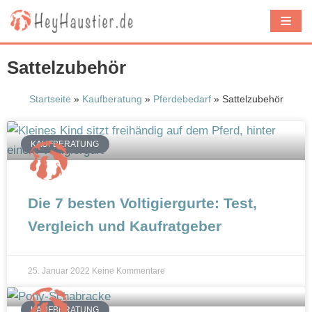
Z
u
m
Sattelzubehör
I
n
Startseite
»
Kaufberatung
»
Pferdebedarf
»
Sattelzubehör
h
a
KAUFBERATUNG
l
t
s
Die 7 besten Voltigiergurte: Test,
p
Vergleich und Kaufratgeber
r
i
n
25. Januar 2022
Keine Kommentare
g
e
KAUFBERATUNG