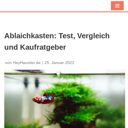
Z
u
m
I
Ablaichkasten: Test, Vergleich
n
und Kaufratgeber
h
a
l
von
HeyHaustier.de
25. Januar 2022
t
s
p
r
i
n
g
e