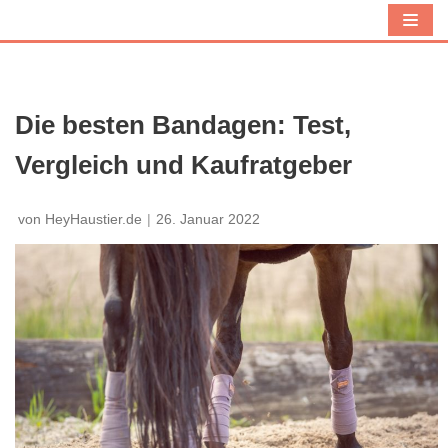
Z
u
m
I
Die besten Bandagen: Test,
n
Vergleich und Kaufratgeber
h
a
l
von
HeyHaustier.de
26. Januar 2022
t
s
p
r
i
n
g
e