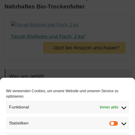
Nahrhaftes Bio-Trockenfutter
Yarrah BioHuhn und Fisch, 2 kg*
Jetzt bei Amazon anschauen*
Was uns gefällt:
alle Zutaten sind zu 100 % aus ökologischem
Wir verwenden Cookies, um unsere Website und unseren Service zu
Anbau
optimieren.
Funktional
Immer aktiv
reinigt die Zähne und schützt vor
Zahnerkrankungen
Statistiken
sorgt für eine gesunde Fülle und Wohlgefühl