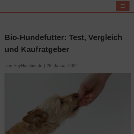
Z
u
m
I
Bio-Hundefutter: Test, Vergleich
n
und Kaufratgeber
h
a
l
von
HeyHaustier.de
26. Januar 2022
t
s
p
r
i
n
g
e