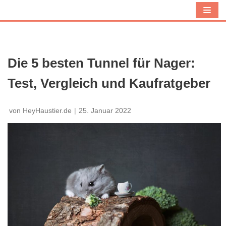
Z
u
m
I
Die 5 besten Tunnel für Nager:
n
Test, Vergleich und Kaufratgeber
h
a
l
von
HeyHaustier.de
25. Januar 2022
t
s
p
r
i
n
g
e