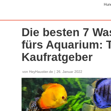
Hun
Z
u
m
I
Die besten 7 Wa
n
h
fürs Aquarium: T
a
Kaufratgeber
l
t
s
von
HeyHaustier.de
26. Januar 2022
p
r
i
n
g
e