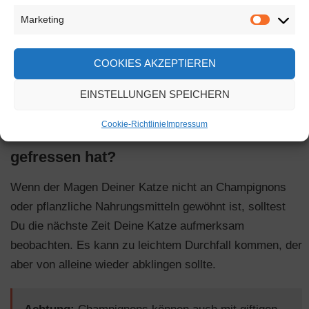
Marketing
Wusstest Du, dass Pilze Glutamat enthalten? Dies
ist eine Aminosäure und Katzen empfinden diesen
COOKIES AKZEPTIEREN
Geschmack als besonders gut.
EINSTELLUNGEN SPEICHERN
Cookie-Richtlinie
Impressum
Was tun, wenn die Katze Champignons
gefressen hat?
Wenn der Magen Deiner Katze nicht an Champignons
oder pflanzliche Nahrungsmitteln gewöhnt ist, solltest
Du die nächste Zeit Deine Katze aufmerksam
beobachten. Es kann zu leichtem Durchfall kommen, der
aber von alleine wieder abklingen sollte.