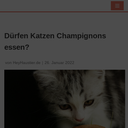
Z
u
m
I
Dürfen Katzen Champignons
n
essen?
h
a
l
von
HeyHaustier.de
26. Januar 2022
t
s
p
r
i
n
g
e