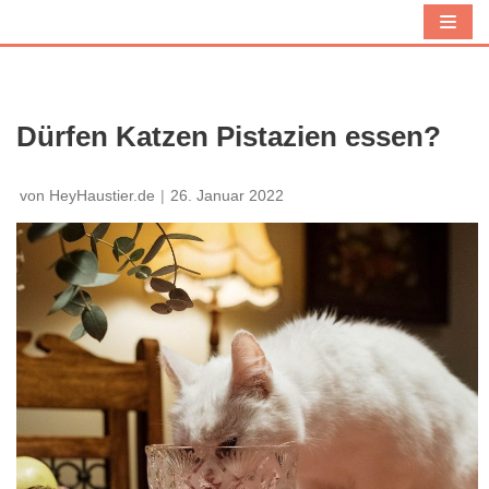
Z
u
m
I
Dürfen Katzen Pistazien essen?
n
h
von
HeyHaustier.de
26. Januar 2022
a
l
t
s
p
r
i
n
g
e