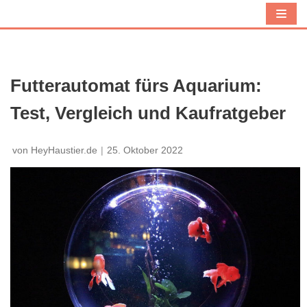
Z
u
m
I
Futterautomat fürs Aquarium:
n
Test, Vergleich und Kaufratgeber
h
a
l
von
HeyHaustier.de
25. Oktober 2022
t
s
p
r
i
n
g
e