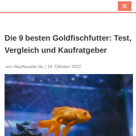
Z
u
m
I
Die 9 besten Goldfischfutter: Test,
n
Vergleich und Kaufratgeber
h
a
l
von
HeyHaustier.de
18. Oktober 2022
t
s
p
r
i
n
g
e