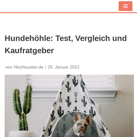
Z
u
m
I
Hundehöhle: Test, Vergleich und
n
Kaufratgeber
h
a
l
von
HeyHaustier.de
25. Januar 2022
t
s
p
r
i
n
g
e