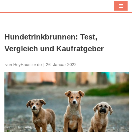
Z
u
m
I
Hundetrinkbrunnen: Test,
n
Vergleich und Kaufratgeber
h
a
l
von
HeyHaustier.de
26. Januar 2022
t
s
p
r
i
n
g
e