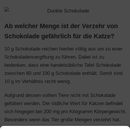
Ab welcher Menge ist der Verzehr von
Schokolade gefährlich für die Katze?
10 g Schokolade reichen hierbei völlig aus um zu einer
Schokoladenvergiftung zu führen. Dabei ist zu
bedenken, dass eine handelsübliche Tafel Schokolade
zwischen 80 und 100 g Schokolade enthält. Somit sind
10 g im Verhältnis recht wenig.
Aufgrund dessen sollten Tiere nicht mit Schokolade
gefüttert werden. Der tödliche Wert für Katzen befindet
sich hingegen bei 200 mg pro Kilogramm Körpergewicht.
Besonders wenn das Tier große Mengen verzehrt hat,
kann eine Vergiftung verheerende Folgen haben.