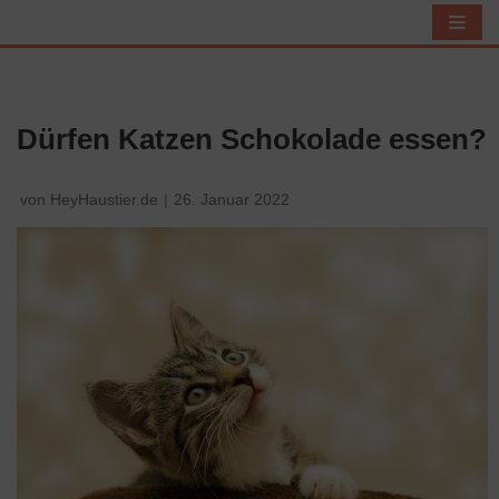
Z
u
m
I
Dürfen Katzen Schokolade essen?
n
h
von
HeyHaustier.de
26. Januar 2022
a
l
t
s
p
r
i
n
g
e