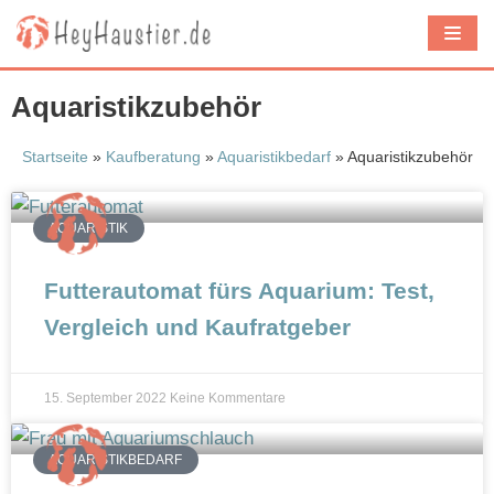
Z
u
m
Aquaristikzubehör
I
n
Startseite
»
Kaufberatung
»
Aquaristikbedarf
»
Aquaristikzubehör
h
a
AQUARISTIK
l
t
Futterautomat fürs Aquarium: Test,
s
Vergleich und Kaufratgeber
p
r
i
15. September 2022
Keine Kommentare
n
g
AQUARISTIKBEDARF
e