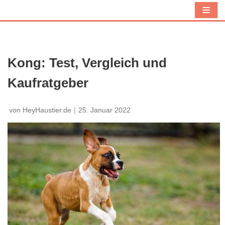
Z
u
m
I
Kong: Test, Vergleich und
n
Kaufratgeber
h
a
l
von
HeyHaustier.de
25. Januar 2022
t
s
p
r
i
n
g
e