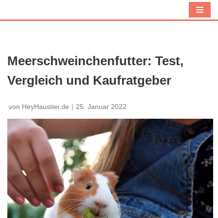
Z
u
m
I
Meerschweinchenfutter: Test,
n
Vergleich und Kaufratgeber
h
a
l
von
HeyHaustier.de
25. Januar 2022
t
s
p
r
i
n
g
e