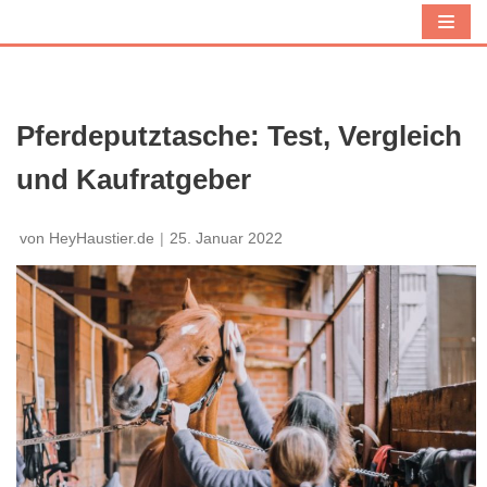
Z
u
m
I
Pferdeputztasche: Test, Vergleich
n
und Kaufratgeber
h
a
l
von
HeyHaustier.de
25. Januar 2022
t
s
p
r
i
n
g
e