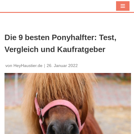
Z
u
m
I
Die 9 besten Ponyhalfter: Test,
n
Vergleich und Kaufratgeber
h
a
l
von
HeyHaustier.de
26. Januar 2022
t
s
p
r
i
n
g
e