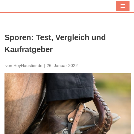
Z
u
m
I
Sporen: Test, Vergleich und
n
Kaufratgeber
h
a
l
von
HeyHaustier.de
26. Januar 2022
t
s
p
r
i
n
g
e