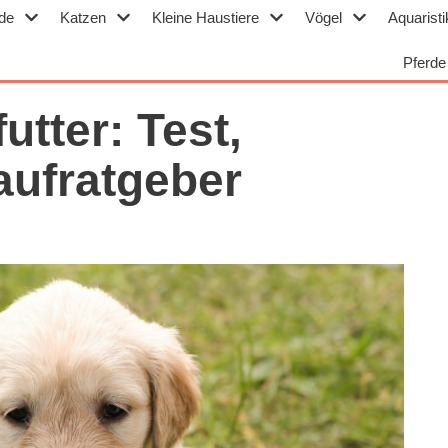
de
Katzen
Kleine Haustiere
Vögel
Aquaristi
Pferde
tter: Test,
aufratgeber