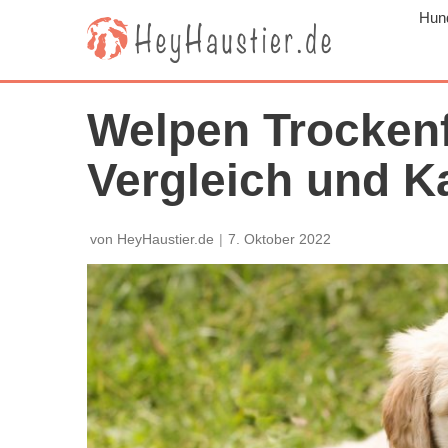
Hun
Z
u
m
I
Welpen Trockenfu
n
h
Vergleich und K
a
l
von
HeyHaustier.de
7. Oktober 2022
t
s
p
r
i
n
g
e