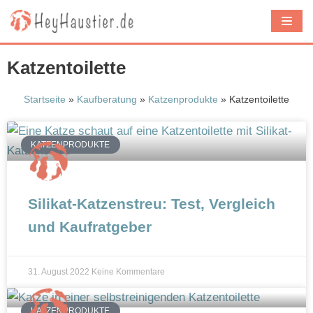
Z
u
m
Katzentoilette
I
n
Startseite
»
Kaufberatung
»
Katzenprodukte
»
Katzentoilette
h
a
KATZENPRODUKTE
l
t
s
Silikat-Katzenstreu: Test, Vergleich
p
und Kaufratgeber
r
i
n
31. August 2022
Keine Kommentare
g
e
KATZENPRODUKTE